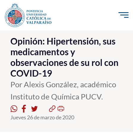
Click acá para ir directamente al contenido
La Universidad
Opinión: Hipertensión, sus
medicamentos y
Investigación, Creación e Innovación
observaciones de su rol con
PUCV Internacional
COVID-19
Vinculación con el Medio
Por Alexis González, académico
Admisión
Instituto de Química PUCV.
Pregrado
Jueves 26 de marzo de 2020
Postgrado
Formación Continua