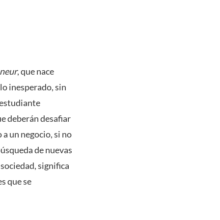
eneur
, que nace
lo inesperado, sin
 estudiante
ue deberán desafiar
 a un negocio, si no
 búsqueda de nuevas
sociedad, significa
es que se