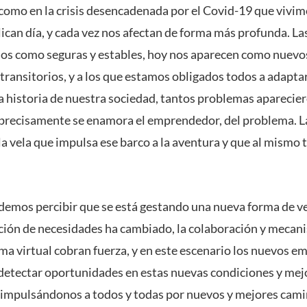
 como en la crisis desencadenada por el Covid-19 que vivim
lican día, y cada vez nos afectan de forma más profunda. La
os como seguras y estables, hoy nos aparecen como nuevo
 transitorios, y a los que estamos obligados todos a adapta
a historia de nuestra sociedad, tantos problemas aparecie
 precisamente se enamora el emprendedor, del problema. La 
a vela que impulsa ese barco a la aventura y que al mismo t
emos percibir que se está gestando una nueva forma de ver
ación de necesidades ha cambiado, la colaboración y mecan
a virtual cobran fuerza, y en este escenario los nuevos 
 detectar oportunidades en estas nuevas condiciones y mejo
, impulsándonos a todos y todas por nuevos y mejores cam