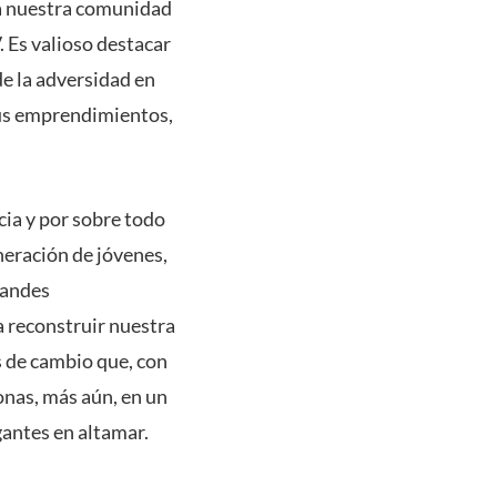
 a nuestra comunidad
 Es valioso destacar
e la adversidad en
sus emprendimientos,
ncia y por sobre todo
neración de jóvenes,
randes
a reconstruir nuestra
 de cambio que, con
onas, más aún, en un
gantes en altamar.