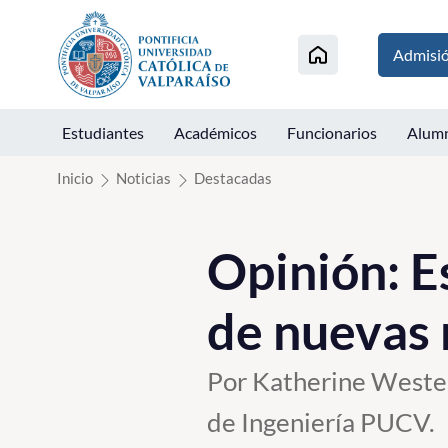
Click acá para ir directamente al contenido
Admisi
Estudiantes
Académicos
Funcionarios
Alum
Inicio
Noticias
Destacadas
Opinión: E
de nuevas 
Por Katherine Wester
de Ingeniería PUCV.