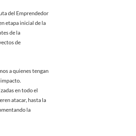
 Ruta del Emprendedor
 etapa inicial de la
ntes de la
yectos de
amos a quienes tengan
 impacto.
adas en todo el
ren atacar, hasta la
fomentando la