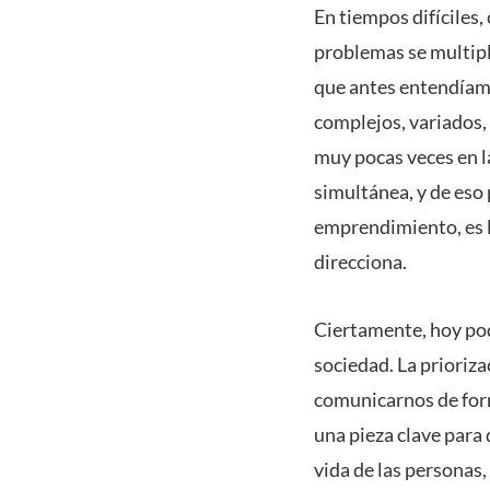
En tiempos difíciles,
problemas
se multip
que antes entendíam
complejos, variados,
muy pocas veces en l
simultánea, y de eso
emprendimiento, es l
direcciona.
Ciertamente, hoy pod
sociedad. La prioriz
comunicarnos de form
una pieza clave para
vida de las personas