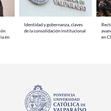
Identidad y gobernanza, claves
Rect
ión
de la consolidación institucional
avanc
ria en
en C