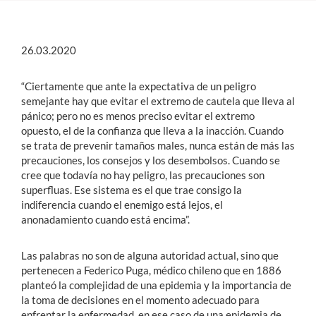
Estudiantes
26.03.2020
Académicos
“Ciertamente que ante la expectativa de un peligro
Funcionarios
semejante hay que evitar el extremo de cautela que lleva al
pánico; pero no es menos preciso evitar el extremo
Alumni
opuesto, el de la confianza que lleva a la inacción. Cuando
se trata de prevenir tamaños males, nunca están de más las
precauciones, los consejos y los desembolsos. Cuando se
cree que todavía no hay peligro, las precauciones son
English
superfluas. Ese sistema es el que trae consigo la
indiferencia cuando el enemigo está lejos, el
anonadamiento cuando está encima”.
Las palabras no son de alguna autoridad actual, sino que
pertenecen a Federico Puga, médico chileno que en 1886
planteó la complejidad de una epidemia y la importancia de
la toma de decisiones en el momento adecuado para
enfrentar la enfermedad, en ese caso de una epidemia de