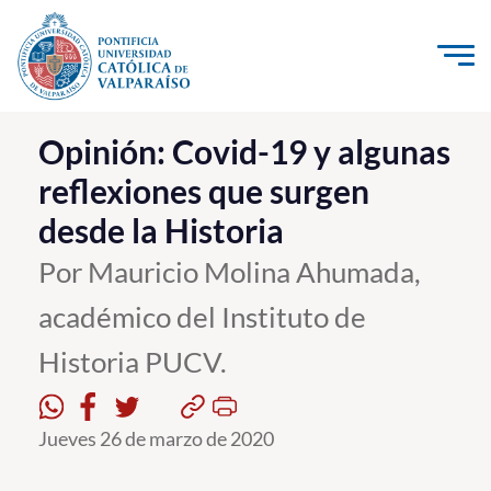
Click acá para ir directamente al contenido
La Universidad
Opinión: Covid-19 y algunas
reflexiones que surgen
Investigación, Creación e Innovación
desde la Historia
PUCV Internacional
Vinculación con el Medio
Por Mauricio Molina Ahumada,
académico del Instituto de
Admisión
Historia PUCV.
Pregrado
Postgrado
Jueves 26 de marzo de 2020
Formación Continua