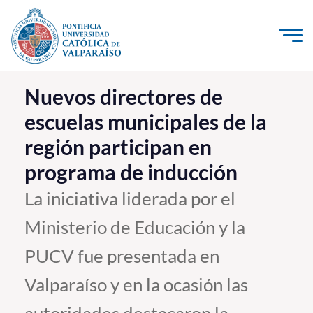
Click acá para ir directamente al contenido
La Universidad
Nuevos directores de
escuelas municipales de la
Investigación, Creación e Innovación
región participan en
PUCV Internacional
programa de inducción
Vinculación con el Medio
La iniciativa liderada por el
Admisión
Ministerio de Educación y la
Pregrado
PUCV fue presentada en
Postgrado
Valparaíso y en la ocasión las
Formación Continua