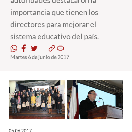
autoridades destacaron la
importancia que tienen los
Estudiantes
directores para mejorar el
Académicos
sistema educativo del país.
Funcionarios
Alumni
Martes 6 de junio de 2017
English
06.06.2017