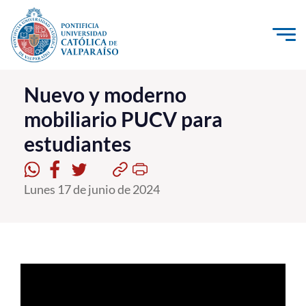
Click acá para ir directamente al contenido
La Universidad
Nuevo y moderno
mobiliario PUCV para
Investigación, Creación e Innovación
estudiantes
PUCV Internacional
Vinculación con el Medio
Lunes 17 de junio de 2024
Admisión
Pregrado
Postgrado
Formación Continua