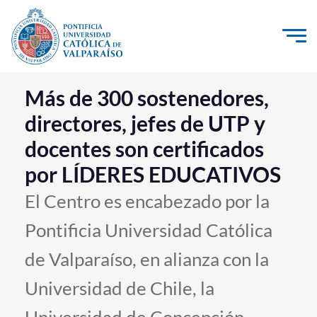
Click acá para ir directamente al contenido
La Universidad
Más de 300 sostenedores,
directores, jefes de UTP y
Investigación, Creación e Innovación
docentes son certificados
PUCV Internacional
por LÍDERES EDUCATIVOS
Vinculación con el Medio
El Centro es encabezado por la
Admisión
Pontificia Universidad Católica
Pregrado
de Valparaíso, en alianza con la
Postgrado
Universidad de Chile, la
Formación Continua