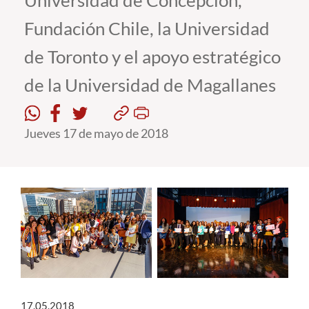
Universidad de Concepción,
Fundación Chile, la Universidad
Estudiantes
de Toronto y el apoyo estratégico
Académicos
de la Universidad de Magallanes
Funcionarios
Alumni
Jueves 17 de mayo de 2018
English
17.05.2018