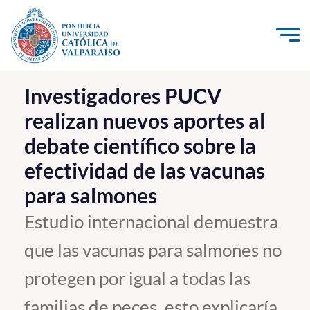
Click acá para ir directamente al contenido
La Universidad
Investigadores PUCV
realizan nuevos aportes al
Investigación, Creación e Innovación
debate científico sobre la
PUCV Internacional
efectividad de las vacunas
Vinculación con el Medio
para salmones
Admisión
Estudio internacional demuestra
que las vacunas para salmones no
Pregrado
protegen por igual a todas las
Postgrado
Formación Continua
familias de peces, esto explicaría