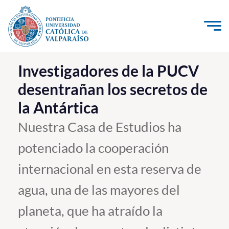
Click acá para ir directamente al contenido
La Universidad
Investigadores de la PUCV
desentrañan los secretos de
Investigación, Creación e Innovación
la Antártica
PUCV Internacional
Vinculación con el Medio
Nuestra Casa de Estudios ha
potenciado la cooperación
Admisión
internacional en esta reserva de
Pregrado
agua, una de las mayores del
Postgrado
planeta, que ha atraído la
Formación Continua