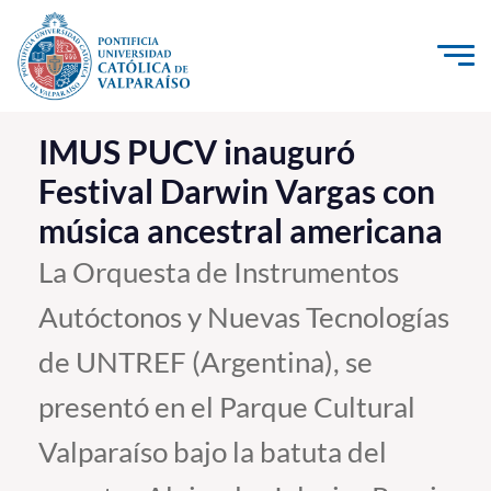
Click acá para ir directamente al contenido
La Universidad
IMUS PUCV inauguró
Festival Darwin Vargas con
Investigación, Creación e Innovación
música ancestral americana
PUCV Internacional
Vinculación con el Medio
La Orquesta de Instrumentos
Autóctonos y Nuevas Tecnologías
Admisión
de UNTREF (Argentina), se
Pregrado
presentó en el Parque Cultural
Postgrado
Valparaíso bajo la batuta del
Formación Continua