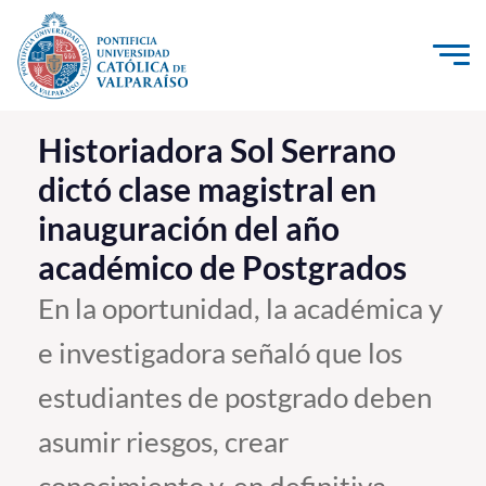
Click acá para ir directamente al contenido
La Universidad
Historiadora Sol Serrano
dictó clase magistral en
Investigación, Creación e Innovación
inauguración del año
PUCV Internacional
académico de Postgrados
Vinculación con el Medio
En la oportunidad, la académica y
Admisión
e investigadora señaló que los
Pregrado
estudiantes de postgrado deben
Postgrado
asumir riesgos, crear
Formación Continua