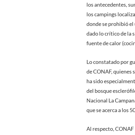
los antecedentes, su
los campings localiz
donde se prohibió el 
dado lo crítico de la
fuente de calor (coci
Lo constatado por gu
de CONAF, quienes su
ha sido especialmente
del bosque esclerófil
Nacional La Campana, 
que se acerca a los 5
Al respecto, CONAF h