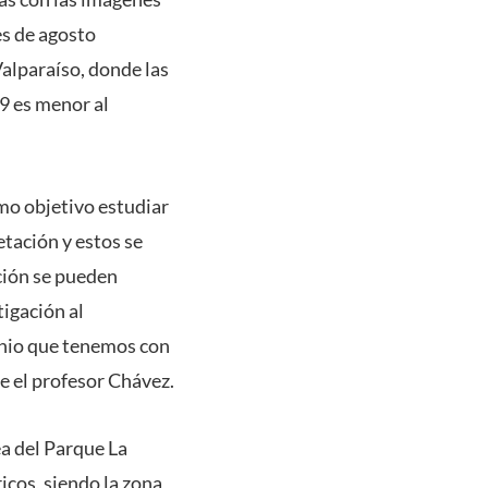
es de agosto
Valparaíso, donde las
9 es menor al
omo objetivo estudiar
etación y estos se
ción se pueden
tigación al
enio que tenemos con
 el profesor Chávez.
ea del Parque La
icos, siendo la zona