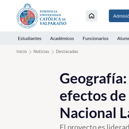
Click acá para ir directamente al contenido
Admisi
Estudiantes
Académicos
Funcionarios
Alum
Inicio
Noticias
Destacadas
Geografía:
efectos de 
Nacional 
El proyecto es lidera