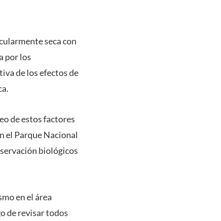
icularmente seca con
a por los
iva de los efectos de
ca.
eo de estos factores
n el Parque Nacional
nservación biológicos
smo en el área
go de revisar todos