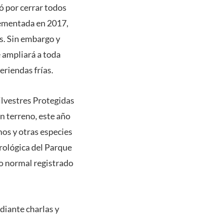
ó por cerrar todos
plementada en 2017,
as. Sin embargo y
e ampliará a toda
eriendas frías.
lvestres Protegidas
n terreno, este año
mos y otras especies
orológica del Parque
lo normal registrado
diante charlas y