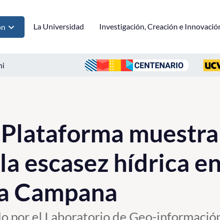
La Universidad
Investigación, Creación e Innovació
ón
ni
 Plataforma muestra
la escasez hídrica e
La Campana
do por el Laboratorio de Geo-informació