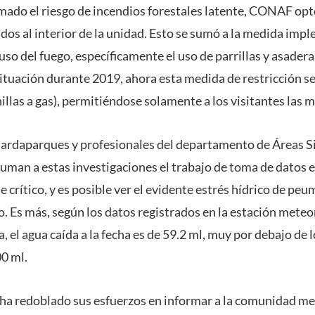
mado el riesgo de incendios forestales latente, CONAF opt
ados al interior de la unidad. Esto se sumó a la medida im
uso del fuego, específicamente el uso de parrillas y asader
 situación durante 2019, ahora esta medida de restricción s
nillas a gas), permitiéndose solamente a los visitantes las m
ardaparques y profesionales del departamento de Áreas Si
man a estas investigaciones el trabajo de toma de datos e
 crítico, y es posible ver el evidente estrés hídrico de peu
o. Es más, según los datos registrados en la estación mete
el agua caída a la fecha es de 59.2 ml, muy por debajo de 
00 ml.
a redoblado sus esfuerzos en informar a la comunidad me