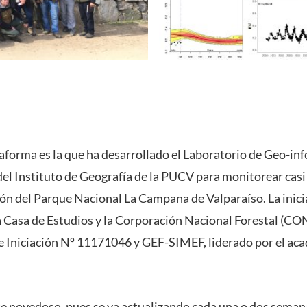
aforma es la que ha desarrollado el Laboratorio de Geo-in
l Instituto de Geografía de la PUCV para monitorear casi 
ión del Parque Nacional La Campana de Valparaíso. La inicia
 Casa de Estudios y la Corporación Nacional Forestal (CO
e Iniciación Nº 11171046 y GEF-SIMEF, liderado por el a
te novedoso, pues se va actualizando cada una o dos seman