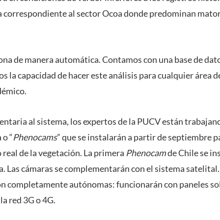
da correspondiente al sector Ocoa donde predominan mator
ona de manera automática. Contamos con una base de dato
 la capacidad de hacer este análisis para cualquier área de l
démico.
aria al sistema, los expertos de la PUCV están trabajand
 o “
Phenocams
” que se instalarán a partir de septiembre p
real de la vegetación. La primera
Phenocam
de Chile se in
 Las cámaras se complementarán con el sistema satelital
son completamente autónomas: funcionarán con paneles sol
la red 3G o 4G.