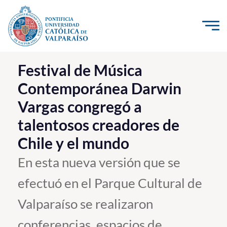
Click acá para ir directamente al contenido
La Universidad
Festival de Música
Contemporánea Darwin
Investigación, Creación e Innovación
Vargas congregó a
PUCV Internacional
talentosos creadores de
Vinculación con el Medio
Chile y el mundo
Admisión
En esta nueva versión que se
efectuó en el Parque Cultural de
Pregrado
Valparaíso se realizaron
Postgrado
Formación Continua
conferencias, espacios de