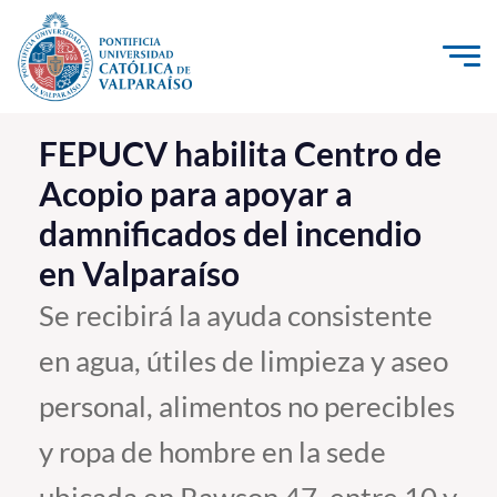
Click acá para ir directamente al contenido
La Universidad
FEPUCV habilita Centro de
Acopio para apoyar a
Investigación, Creación e Innovación
damnificados del incendio
PUCV Internacional
en Valparaíso
Vinculación con el Medio
Se recibirá la ayuda consistente
Admisión
en agua, útiles de limpieza y aseo
Pregrado
personal, alimentos no perecibles
Postgrado
y ropa de hombre en la sede
Formación Continua