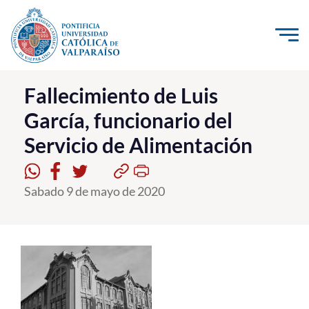
Click acá para ir directamente al contenido
La Universidad
Fallecimiento de Luis
García, funcionario del
Investigación, Creación e Innovación
Servicio de Alimentación
PUCV Internacional
Vinculación con el Medio
Sabado 9 de mayo de 2020
Admisión
Pregrado
Postgrado
Formación Continua