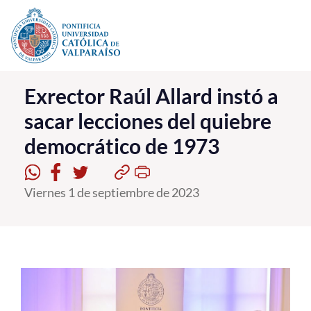
Click acá para ir directamente al contenido
La Universidad
Exrector Raúl Allard instó a
sacar lecciones del quiebre
Investigación, Creación e Innovación
democrático de 1973
PUCV Internacional
Vinculación con el Medio
Viernes 1 de septiembre de 2023
Admisión
Pregrado
Postgrado
Formación Continua