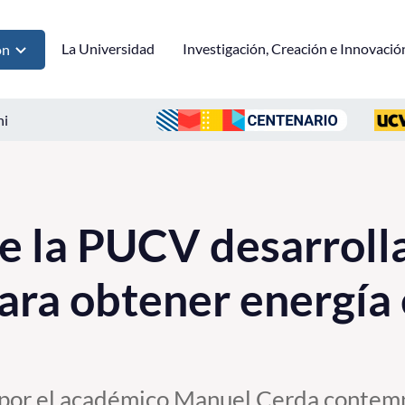
La Universidad
Investigación, Creación e Innovació
ón
ni
e la PUCV desarroll
ara obtener energía 
a por el académico Manuel Cerda contemp