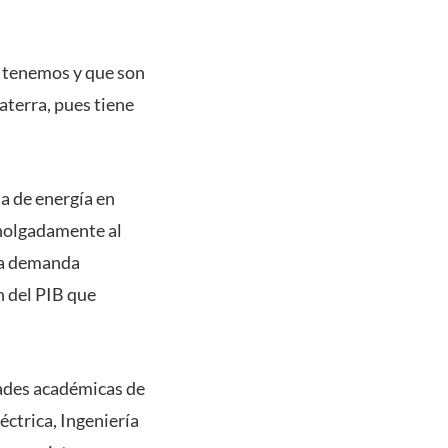
 tenemos y que son
aterra, pues tiene
a de energía en
 holgadamente al
la demanda
n del PIB que
dades académicas de
éctrica, Ingeniería