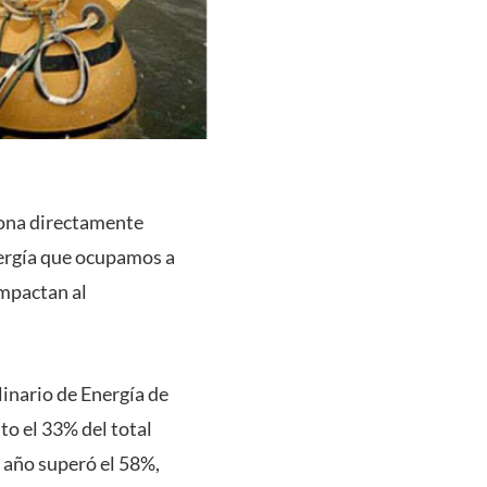
ciona directamente
nergía que ocupamos a
impactan al
linario de Energía de
to el 33% del total
e año superó el 58%,