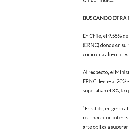
Unido”, indicó.
BUSCANDO OTRA F
En Chile, el 9,55% d
(ERNC) donde en su m
como una alternativa
Al respecto, el Minis
ERNC llegue al 20% e
superaban el 3%, lo 
“En Chile, en general
reconocer un interés
arte obliga a superar