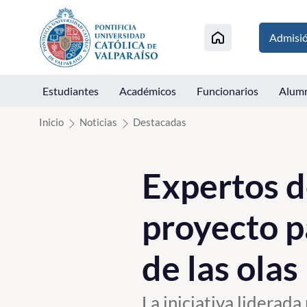
Click acá para ir directamente al contenido
Admisi
Estudiantes
Académicos
Funcionarios
Alum
Inicio
Noticias
Destacadas
Expertos d
proyecto p
de las olas
La iniciativa liderad