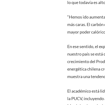
lo que todavía es alt
“Hemos ido aumentan
más caras. El carbón
mayor poder calórico 
En ese sentido, el e
nuestro país se está
crecimiento del Prod
energética chilena cr
muestra una tendenci
El académico está li
la PUCV, incluyendo a