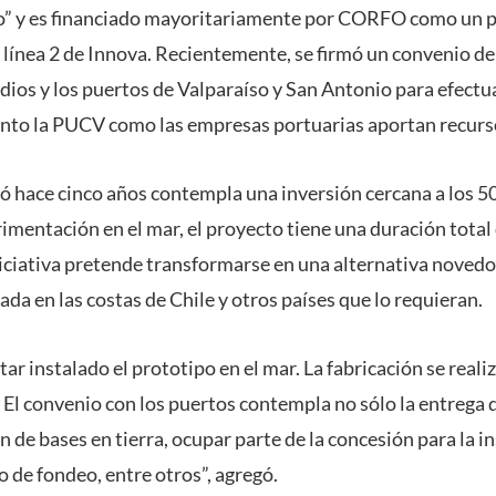
” y es financiado mayoritariamente por CORFO como un p
a línea 2 de Innova. Recientemente, se firmó un convenio d
dios y los puertos de Valparaíso y San Antonio para efectua
nto la PUCV como las empresas portuarias aportan recurso
ó hace cinco años contempla una inversión cercana a los 50
imentación en el mar, el proyecto tiene una duración total
niciativa pretende transformarse en una alternativa novedo
a en las costas de Chile y otros países que lo requieran.
ar instalado el prototipo en el mar. La fabricación se reali
 El convenio con los puertos contempla no sólo la entrega d
n de bases en tierra, ocupar parte de la concesión para la i
io de fondeo, entre otros”, agregó.