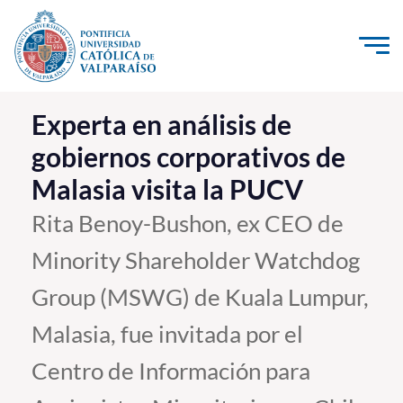
Click acá para ir directamente al contenido
La Universidad
Experta en análisis de
gobiernos corporativos de
Investigación, Creación e Innovación
Malasia visita la PUCV
PUCV Internacional
Vinculación con el Medio
Rita Benoy-Bushon, ex CEO de
Minority Shareholder Watchdog
Admisión
Group (MSWG) de Kuala Lumpur,
Pregrado
Malasia, fue invitada por el
Postgrado
Centro de Información para
Formación Continua