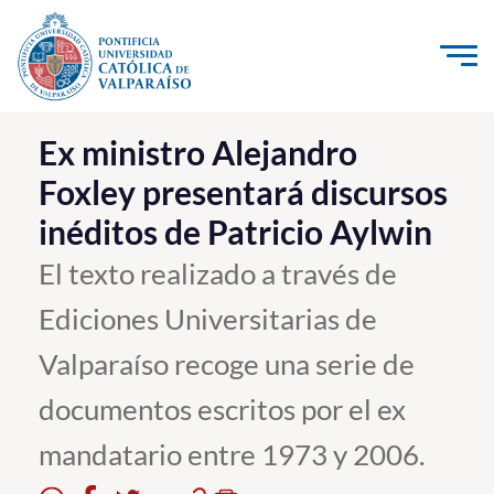
Click acá para ir directamente al contenido
La Universidad
Ex ministro Alejandro
Foxley presentará discursos
Investigación, Creación e Innovación
inéditos de Patricio Aylwin
PUCV Internacional
Vinculación con el Medio
El texto realizado a través de
Ediciones Universitarias de
Admisión
Valparaíso recoge una serie de
Pregrado
documentos escritos por el ex
Postgrado
mandatario entre 1973 y 2006.
Formación Continua