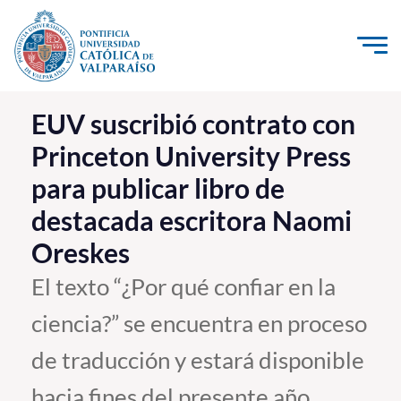
Click acá para ir directamente al contenido
La Universidad
EUV suscribió contrato con
Princeton University Press
Investigación, Creación e Innovación
para publicar libro de
PUCV Internacional
destacada escritora Naomi
Vinculación con el Medio
Oreskes
Admisión
El texto “¿Por qué confiar en la
ciencia?” se encuentra en proceso
Pregrado
de traducción y estará disponible
Postgrado
Formación Continua
hacia fines del presente año.