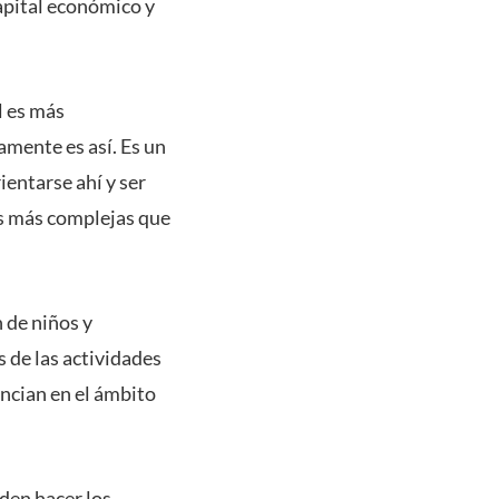
capital económico y
l es más
mente es así. Es un
entarse ahí y ser
as más complejas que
n de niños y
 de las actividades
encian en el ámbito
den hacer los