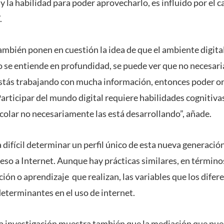
, y la habilidad para poder aprovecharlo, es influido por el 
.
mbién ponen en cuestión la idea de que el ambiente digita
se entiende en profundidad, se puede ver que no necesaria
tás trabajando con mucha información, entonces poder ori
 Participar del mundo digital requiere habilidades cognitiv
scolar no necesariamente las está desarrollando”, añade.
 difícil determinar un perfil único de esta nueva generació
eso a Internet. Aunque hay prácticas similares, en términos
ción o aprendizaje que realizan, las variables que los difer
eterminantes en el uso de internet.
ta investigación muestra también que la mediación que pue