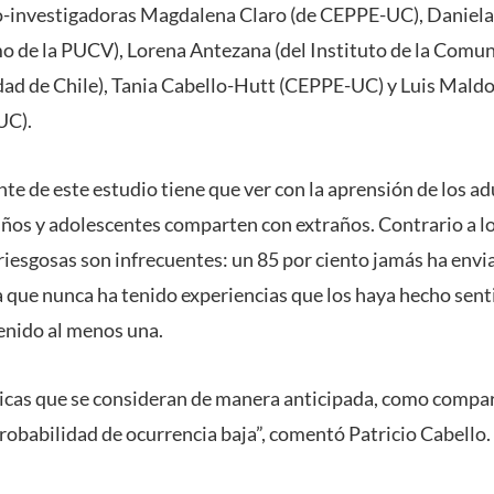
o-investigadoras Magdalena Claro (de CEPPE-UC), Daniela 
o de la PUCV), Lorena Antezana (del Instituto de la Comu
idad de Chile), Tania Cabello-Hutt (CEPPE-UC) y Luis Maldo
UC).
te de este estudio tiene que ver con la aprensión de los ad
iños y adolescentes comparten con extraños. Contrario a lo
 riesgosas son infrecuentes: un 85 por ciento jamás ha envi
a que nunca ha tenido experiencias que los haya hecho sent
tenido al menos una.
icas que se consideran de manera anticipada, como compar
probabilidad de ocurrencia baja”, comentó Patricio Cabello.