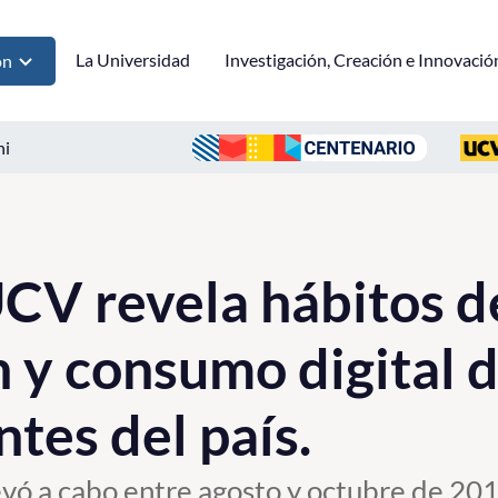
La Universidad
Investigación, Creación e Innovació
ón
ni
CV revela hábitos d
 y consumo digital d
tes del país.
levó a cabo entre agosto y octubre de 20