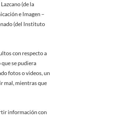
Lazcano (de la
nicación e Imagen –
nado (del Instituto
ultos con respecto a
 que se pudiera
ado fotos o videos, un
ir mal, mientras que
tir información con