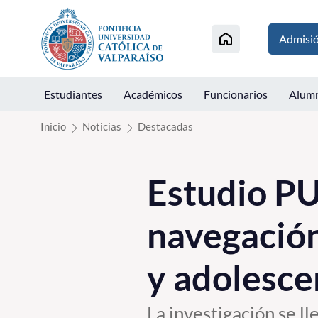
Click acá para ir directamente al contenido
Admisi
Estudiantes
Académicos
Funcionarios
Alum
Inicio
Noticias
Destacadas
Estudio PU
navegación
y adolescen
La investigación se l