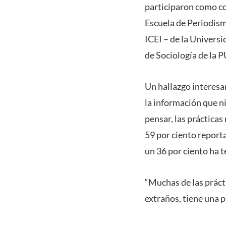
participaron como c
Escuela de Periodism
ICEI – de la Univers
de Sociología de la P
Un hallazgo interesan
la información que n
pensar, las prácticas
59 por ciento report
un 36 por ciento ha 
“Muchas de las práct
extraños, tiene una 