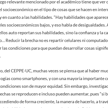
zgo relevante mencionado por el académico tiene que ver c
el socioeconómico en el tipo de cosas que se hacen en inter
hay en cuanto a las habilidades. “Hay habilidades que apar
eles socioeconómicos bajos, y eso habla de desigualdades
llos auto reportan sus habilidades, sino la confianza y la 
o… Reducir la brecha no es repartir celulares ni computado
r las condiciones para que puedan desarrollar cosas signifi
.
o, del CEPPE-UC, muchas veces se piensa que al haber muc
logías como smartphones, y con una mayoría importante con
 condiciones son de mayor equidad. Sin embargo, investiga
echas se reproducen e incluso pueden aumentar, pues “si bi
ccediendo de forma creciente, la manera de hacerlo, a travé