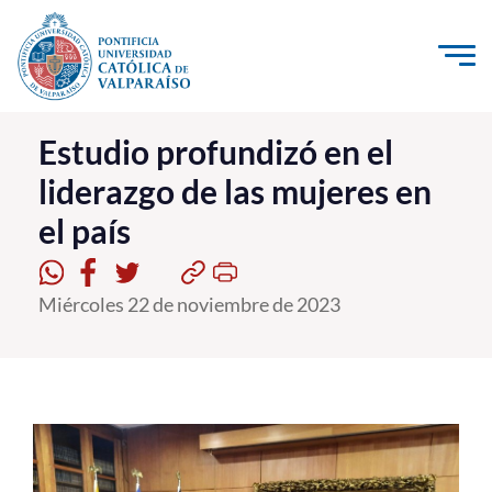
Click acá para ir directamente al contenido
La Universidad
Estudio profundizó en el
liderazgo de las mujeres en
Investigación, Creación e Innovación
el país
PUCV Internacional
Vinculación con el Medio
Miércoles 22 de noviembre de 2023
Admisión
Pregrado
Postgrado
Formación Continua