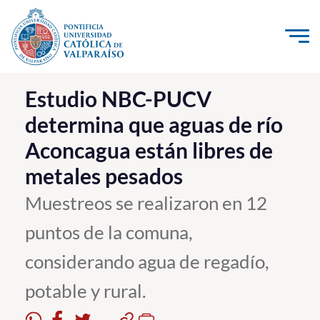
Click acá para ir directamente al contenido
La Universidad
Estudio NBC-PUCV
determina que aguas de río
Investigación, Creación e Innovación
Aconcagua están libres de
PUCV Internacional
metales pesados
Vinculación con el Medio
Muestreos se realizaron en 12
Admisión
puntos de la comuna,
Pregrado
considerando agua de regadío,
Postgrado
potable y rural.
Formación Continua