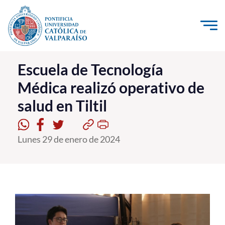
Click acá para ir directamente al contenido
La Universidad
Escuela de Tecnología
Médica realizó operativo de
Investigación, Creación e Innovación
salud en Tiltil
PUCV Internacional
Vinculación con el Medio
Lunes 29 de enero de 2024
Admisión
Pregrado
Postgrado
Formación Continua