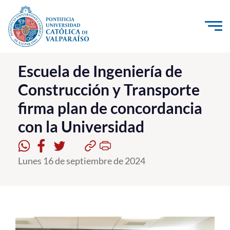
Click acá para ir directamente al contenido
La Universidad
Escuela de Ingeniería de
Construcción y Transporte
Investigación, Creación e Innovación
firma plan de concordancia
PUCV Internacional
con la Universidad
Vinculación con el Medio
Admisión
Lunes 16 de septiembre de 2024
Pregrado
Postgrado
Formación Continua