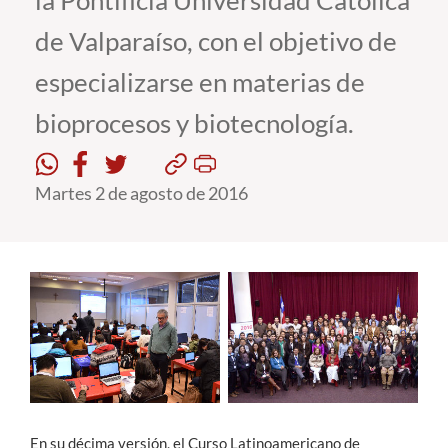
la Pontificia Universidad Católica
de Valparaíso, con el objetivo de
Estudiantes
especializarse en materias de
Académicos
bioprocesos y biotecnología.
Funcionarios
Alumni
Martes 2 de agosto de 2016
English
En su décima versión, el Curso Latinoamericano de