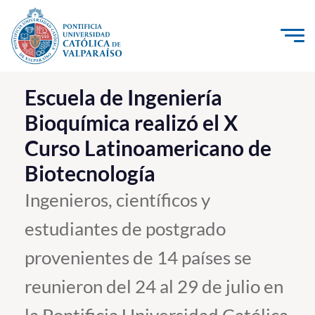
Click acá para ir directamente al contenido
La Universidad
Escuela de Ingeniería
Bioquímica realizó el X
Investigación, Creación e Innovación
Curso Latinoamericano de
PUCV Internacional
Biotecnología
Vinculación con el Medio
Ingenieros, científicos y
Admisión
estudiantes de postgrado
Pregrado
provenientes de 14 países se
Postgrado
reunieron del 24 al 29 de julio en
Formación Continua