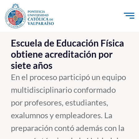
Click acá para ir directamente al contenido
La Universidad
Escuela de Educación Física
obtiene acreditación por
Investigación, Creación e Innovación
siete años
PUCV Internacional
Vinculación con el Medio
En el proceso participó un equipo
multidisciplinario conformado
Admisión
por profesores, estudiantes,
Pregrado
exalumnos y empleadores. La
Postgrado
preparación contó además con la
Formación Continua