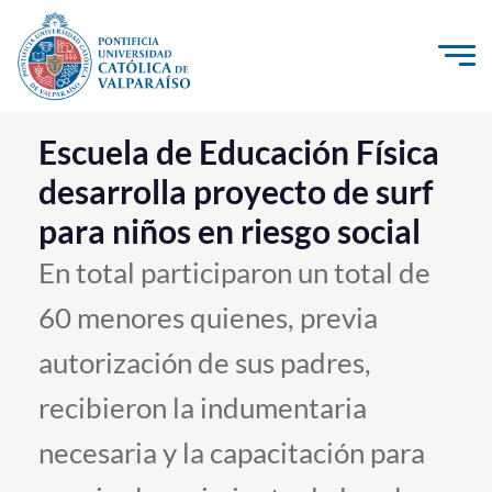
Click acá para ir directamente al contenido
La Universidad
Escuela de Educación Física
desarrolla proyecto de surf
Investigación, Creación e Innovación
para niños en riesgo social
PUCV Internacional
Vinculación con el Medio
En total participaron un total de
60 menores quienes, previa
Admisión
autorización de sus padres,
Pregrado
recibieron la indumentaria
Postgrado
necesaria y la capacitación para
Formación Continua