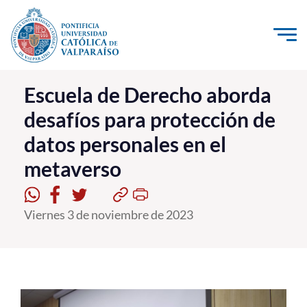
Click acá para ir directamente al contenido
La Universidad
Escuela de Derecho aborda
desafíos para protección de
Investigación, Creación e Innovación
datos personales en el
PUCV Internacional
metaverso
Vinculación con el Medio
Admisión
Viernes 3 de noviembre de 2023
Pregrado
Postgrado
Formación Continua