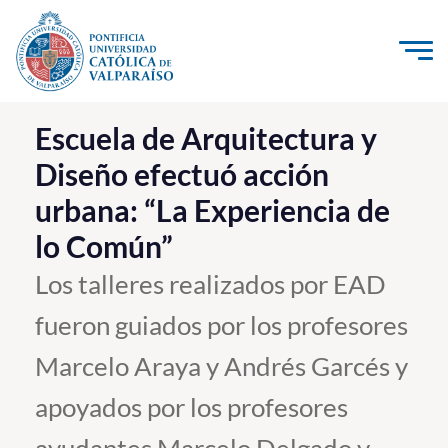
Click acá para ir directamente al contenido
La Universidad
Escuela de Arquitectura y
Diseño efectuó acción
Investigación, Creación e Innovación
urbana: “La Experiencia de
PUCV Internacional
lo Común”
Vinculación con el Medio
Los talleres realizados por EAD
Admisión
fueron guiados por los profesores
Pregrado
Marcelo Araya y Andrés Garcés y
Postgrado
apoyados por los profesores
Formación Continua