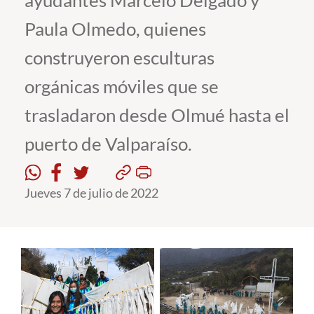
ayudantes Marcelo Delgado y
Paula Olmedo, quienes
Estudiantes
construyeron esculturas
Académicos
orgánicas móviles que se
Funcionarios
trasladaron desde Olmué hasta el
Alumni
puerto de Valparaíso.
English
Jueves 7 de julio de 2022