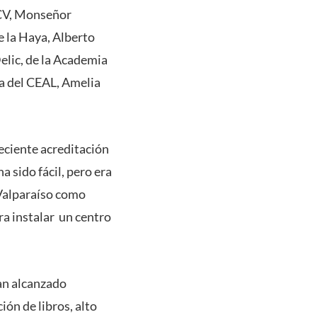
UCV, Monseñor
e la Haya, Alberto
elic, de la Academia
ra del CEAL, Amelia
reciente acreditación
a sido fácil, pero era
 Valparaíso como
ra instalar un centro
.
an alcanzado
ión de libros, alto