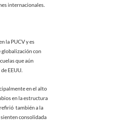
nes internacionales.
 en la PUCV y es
de globalización con
ecuelas que aún
n de EEUU.
cipalmente en el alto
mbios en la estructura
refirió también a la
o sienten consolidada