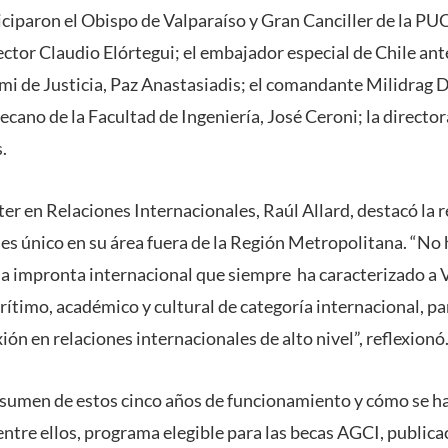
iciparon el Obispo de Valparaíso y Gran Canciller de la P
ctor Claudio Elórtegui; el embajador especial de Chile ant
emi de Justicia, Paz Anastasiadis; el comandante Milidrag D
ecano de la Facultad de Ingeniería, José Ceroni; la directo
.
ter en Relaciones Internacionales, Raúl Allard, destacó la 
 es único en su área fuera de la Región Metropolitana. “No h
la impronta internacional que siempre ha caracterizado a
ítimo, académico y cultural de categoría internacional, pa
ión en relaciones internacionales de alto nivel”, reflexionó
esumen de estos cinco años de funcionamiento y cómo se h
ntre ellos, programa elegible para las becas AGCI, publicac