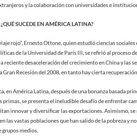
xtranjeros y la colaboración con universidades e institucio
 ¿QUÉ SUCEDE EN AMÉRICA LATINA?
l viaje rojo”, Ernesto Ottone, quien estudió ciencias sociales
íticas de la Universidad de París III, se refirió al proceso 
la reciente desaceleración del crecimiento en China y las s
la Gran Recesión del 2008, en tanto hay cierta recuperació
ta, en América Latina, después de una bonanza basada prin
s primas, se presenta el ineludible desafío de enfrentar ca
an innovar y diversificar las exportaciones. Asimismo, se 
 en las vastas poblaciones que han salido de la pobreza y n
e grupos medios.