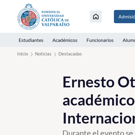
Click acá para ir directamente al contenido
Admisi
Estudiantes
Académicos
Funcionarios
Alum
Inicio
Noticias
Destacadas
Ernesto Ot
académico
Internacio
Durante el evento se 