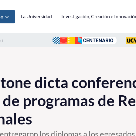
La Universidad
Investigación, Creación e Innovació
ón
ni
tone dicta conferenc
 de programas de Re
nales
entregaron los diplomas a los egresados