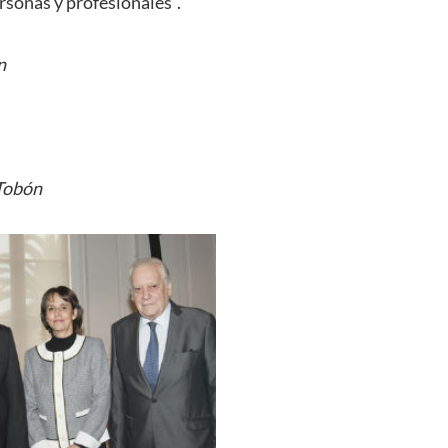
rsonas y profesionales”.
n
 Tobón