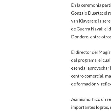
En la ceremonia part
Gonzalo Duarte; el re
van Klaveren; la ser
de Guerra Naval; el d
Dondero, entre otros
El director del Magís
del programa, el cual
esencial aprovechar 
centro comercial, mar
de formación y reflex
Asimismo, hizo un r
importantes logros, e