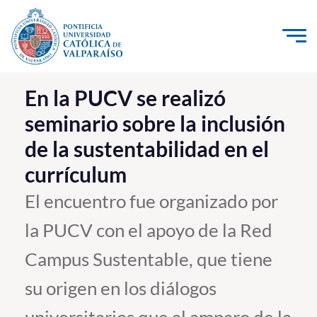
Click acá para ir directamente al contenido
La Universidad
En la PUCV se realizó
seminario sobre la inclusión
Investigación, Creación e Innovación
de la sustentabilidad en el
PUCV Internacional
currículum
Vinculación con el Medio
El encuentro fue organizado por
Admisión
la PUCV con el apoyo de la Red
Pregrado
Campus Sustentable, que tiene
Postgrado
su origen en los diálogos
Formación Continua