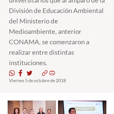
universitarios que al amparo de la
División de Educación Ambiental
Estudiantes
del Ministerio de
Académicos
Medioambiente, anterior
Funcionarios
CONAMA, se comenzaron a
Alumni
realizar entre distintas
instituciones.
English
Viernes 5 de octubre de 2018