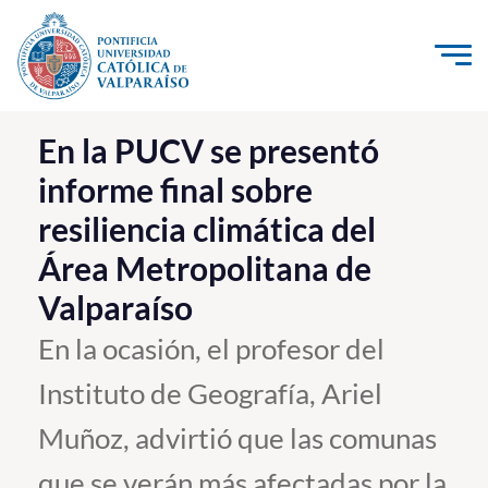
Click acá para ir directamente al contenido
La Universidad
En la PUCV se presentó
informe final sobre
Investigación, Creación e Innovación
resiliencia climática del
PUCV Internacional
Área Metropolitana de
Vinculación con el Medio
Valparaíso
Admisión
En la ocasión, el profesor del
Instituto de Geografía, Ariel
Pregrado
Muñoz, advirtió que las comunas
Postgrado
Formación Continua
que se verán más afectadas por la