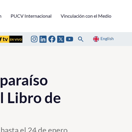
n
PUCV Internacional
Vinculación con el Medio
English
lparaíso
l Libro de
 hasta el 24 de enero