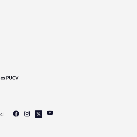
nes PUCV
cl