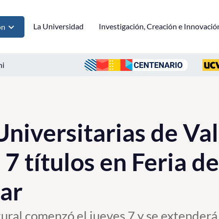
La Universidad
Investigación, Creación e Innovació
ón
ni
Universitarias de Va
7 títulos en Feria de
ar
ltural comenzó el jueves 7 y se extenderá