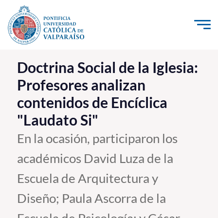
Click acá para ir directamente al contenido
La Universidad
Doctrina Social de la Iglesia:
Profesores analizan
Investigación, Creación e Innovación
contenidos de Encíclica
PUCV Internacional
"Laudato Si"
Vinculación con el Medio
En la ocasión, participaron los
Admisión
académicos David Luza de la
Pregrado
Escuela de Arquitectura y
Postgrado
Diseño; Paula Ascorra de la
Formación Continua