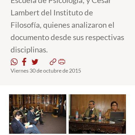
Escuela de Psicología; y César
Lambert del Instituto de
Estudiantes
Filosofía, quienes analizaron el
Académicos
documento desde sus respectivas
Funcionarios
disciplinas.
Alumni
Viernes 30 de octubre de 2015
English