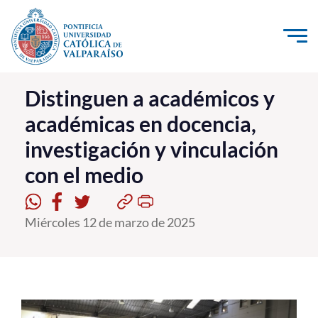
Click acá para ir directamente al contenido
La Universidad
Distinguen a académicos y
académicas en docencia,
Investigación, Creación e Innovación
investigación y vinculación
PUCV Internacional
con el medio
Vinculación con el Medio
Admisión
Miércoles 12 de marzo de 2025
Pregrado
Postgrado
Formación Continua