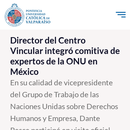
Click acá para ir directamente al contenido
La Universidad
Director del Centro
Vincular integró comitiva de
Investigación, Creación e Innovación
expertos de la ONU en
PUCV Internacional
México
Vinculación con el Medio
En su calidad de vicepresidente
Admisión
del Grupo de Trabajo de las
Pregrado
Naciones Unidas sobre Derechos
Postgrado
Humanos y Empresa, Dante
Formación Continua