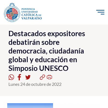
Click acá para ir directamente al contenido
La Universidad
Destacados expositores
debatirán sobre
Investigación, Creación e Innovación
democracia, ciudadanía
PUCV Internacional
global y educación en
Vinculación con el Medio
Simposio UNESCO
Admisión
Lunes 24 de octubre de 2022
Pregrado
Postgrado
Formación Continua