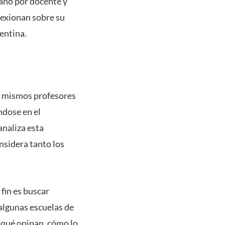
 año por docente y
lexionan sobre su
lentina.
los mismos profesores
ndose en el
analiza esta
nsidera tanto los
fin es buscar
 algunas escuelas de
 qué opinan, cómo lo