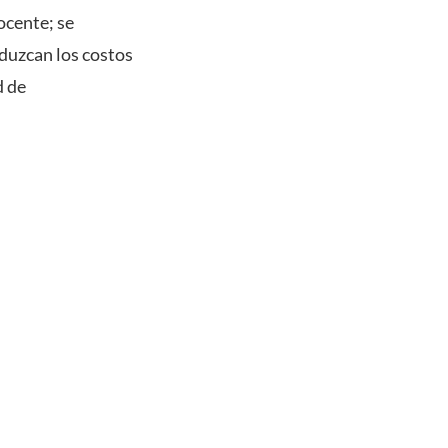
ocente; se
eduzcan los costos
d de