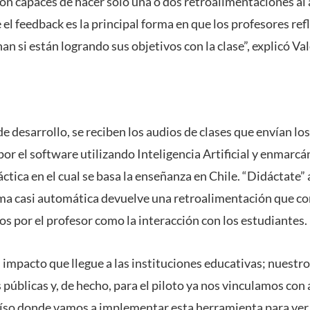
son capaces de hacer sólo una o dos retroalimentaciones al
el feedback es la principal forma en que los profesores ref
nan si están logrando sus objetivos con la clase”, explicó Va
 de desarrollo, se reciben los audios de clases que envían 
or el software utilizando Inteligencia Artificial y enmarcá
tica en el cual se basa la enseñanza en Chile. “Didáctate” 
ma casi automática devuelve una retroalimentación que co
s por el profesor como la interacción con los estudiantes.
impacto que llegue a las instituciones educativas; nuestro 
 públicas y, de hecho, para el piloto ya nos vinculamos con
aíso donde vamos a implementar esta herramienta para ver