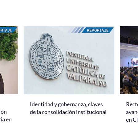
Identidad y gobernanza, claves
Rect
ión
de la consolidación institucional
avanc
ria en
en C