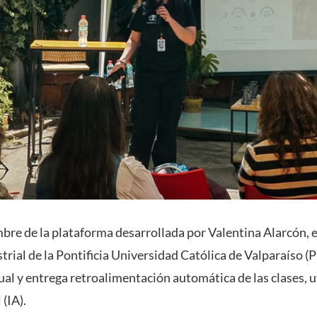
mbre de la plataforma desarrollada por Valentina Alarcón, 
strial de la Pontificia Universidad Católica de Valparaíso 
al y entrega retroalimentación automática de las clases, u
 (IA).