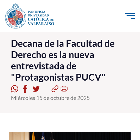
Click acá para ir directamente al contenido
La Universidad
Decana de la Facultad de
Derecho es la nueva
Investigación, Creación e Innovación
entrevistada de
PUCV Internacional
"Protagonistas PUCV"
Vinculación con el Medio
Admisión
Miércoles 15 de octubre de 2025
Pregrado
Postgrado
Formación Continua