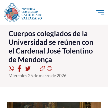
Click acá para ir directamente al contenido
La Universidad
Cuerpos colegiados de la
Universidad se reúnen con
Investigación, Creación e Innovación
el Cardenal José Tolentino
PUCV Internacional
de Mendonça
Vinculación con el Medio
Admisión
Miércoles 25 de marzo de 2026
Pregrado
Postgrado
Formación Continua