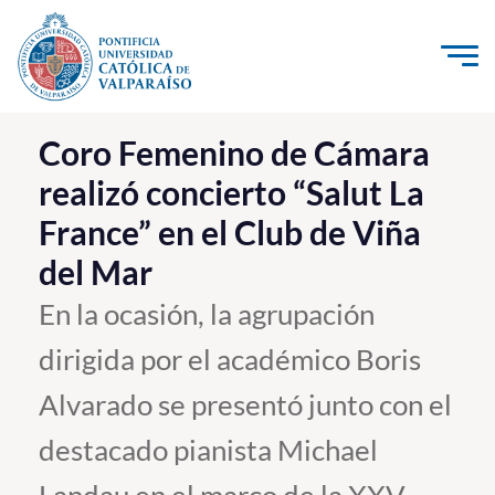
Click acá para ir directamente al contenido
La Universidad
Coro Femenino de Cámara
realizó concierto “Salut La
Investigación, Creación e Innovación
France” en el Club de Viña
PUCV Internacional
del Mar
Vinculación con el Medio
En la ocasión, la agrupación
Admisión
dirigida por el académico Boris
Pregrado
Alvarado se presentó junto con el
Postgrado
destacado pianista Michael
Formación Continua