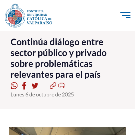
Click acá para ir directamente al contenido
La Universidad
Continúa diálogo entre
sector público y privado
Investigación, Creación e Innovación
sobre problemáticas
PUCV Internacional
relevantes para el país
Vinculación con el Medio
Admisión
Lunes 6 de octubre de 2025
Pregrado
Postgrado
Formación Continua