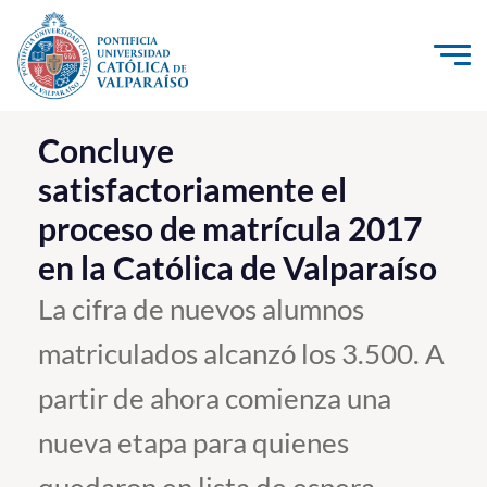
Click acá para ir directamente al contenido
La Universidad
Concluye
satisfactoriamente el
Investigación, Creación e Innovación
proceso de matrícula 2017
PUCV Internacional
en la Católica de Valparaíso
Vinculación con el Medio
La cifra de nuevos alumnos
Admisión
matriculados alcanzó los 3.500. A
Pregrado
partir de ahora comienza una
Postgrado
nueva etapa para quienes
Formación Continua