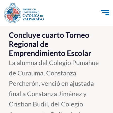
Click acá para ir directamente al contenido
La Universidad
Concluye cuarto Torneo
Regional de
Investigación, Creación e Innovación
Emprendimiento Escolar
PUCV Internacional
Vinculación con el Medio
La alumna del Colegio Pumahue
de Curauma, Constanza
Admisión
Percherón, venció en ajustada
Pregrado
final a Constanza Jiménez y
Postgrado
Cristian Budil, del Colegio
Formación Continua