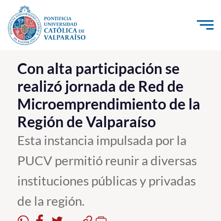
Click acá para ir directamente al contenido
La Universidad
Con alta participación se
realizó jornada de Red de
Investigación, Creación e Innovación
Microemprendimiento de la
PUCV Internacional
Región de Valparaíso
Vinculación con el Medio
Esta instancia impulsada por la
Admisión
PUCV permitió reunir a diversas
Pregrado
instituciones públicas y privadas
Postgrado
de la región.
Formación Continua