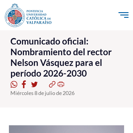
Click acá para ir directamente al contenido
La Universidad
Comunicado oficial:
Nombramiento del rector
Investigación, Creación e Innovación
Nelson Vásquez para el
PUCV Internacional
período 2026-2030
Vinculación con el Medio
Admisión
Miércoles 8 de julio de 2026
Pregrado
Postgrado
Formación Continua