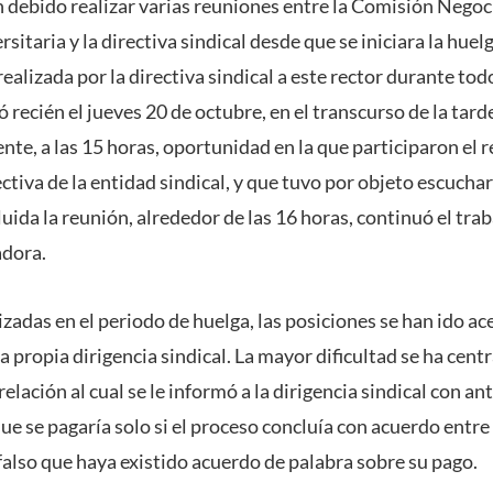
n debido realizar varias reuniones entre la Comisión Negoc
sitaria y la directiva sindical desde que se iniciara la huel
realizada por la directiva sindical a este rector durante tod
ó recién el jueves 20 de octubre, en el transcurso de la tard
ente, a las 15 horas, oportunidad en la que participaron el 
ctiva de la entidad sindical, y que tuvo por objeto escuchar
uida la reunión, alrededor de las 16 horas, continuó el trab
adora.
izadas en el periodo de huelga, las posiciones se han ido a
a propia dirigencia sindical. La mayor dificultad se ha cent
elación al cual se le informó a la dirigencia sindical con ant
ue se pagaría solo si el proceso concluía con acuerdo entre 
also que haya existido acuerdo de palabra sobre su pago.