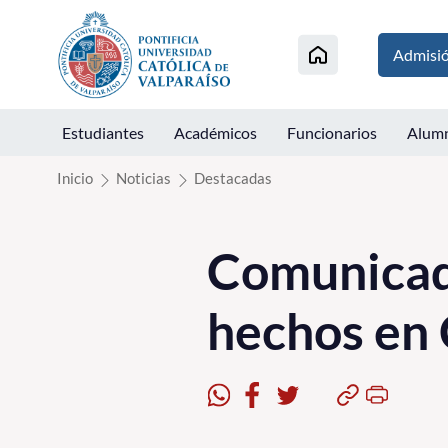
Click acá para ir directamente al contenido
Admisi
Estudiantes
Académicos
Funcionarios
Alum
Inicio
Noticias
Destacadas
Comunicado
hechos en 