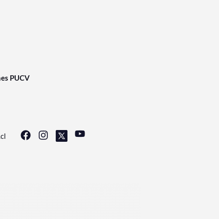
nes PUCV
cl