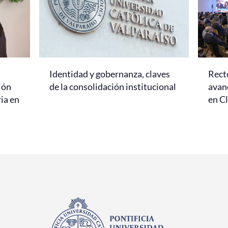
Identidad y gobernanza, claves
Rect
ión
de la consolidación institucional
avanc
ria en
en C