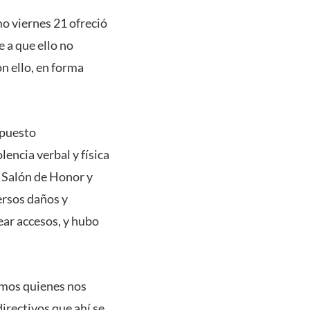
mo viernes 21 ofreció
 a que ello no
n ello, en forma
mpuesto
encia verbal y física
l Salón de Honor y
ersos daños y
ear accesos, y hubo
bimos quienes nos
irectivos que ahí se