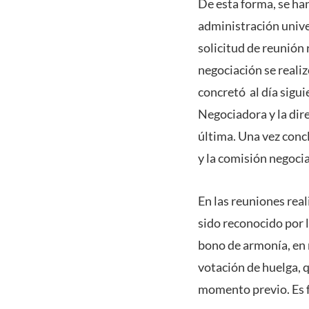
De esta forma, se ha
administración univer
solicitud de reunión 
negociación se realiz
concretó al día sigui
Negociadora y la dire
última. Una vez concl
y la comisión negoci
En las reuniones real
sido reconocido por l
bono de armonía, en r
votación de huelga, q
momento previo. Es f