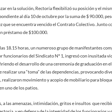
ar en la solución, Rectoría flexibilizó su posición y el mis
ondiente al día 10 de octubre por la suma de $ 90.000, pese
z que se encuentra vencido el Contrato Colectivo. Junto co
 un préstamo de $100.000.
as 18.15 horas, un numeroso grupo de manifestantes co
funcionarios del Sindicato N° 1, ingresó con inusitada viol
firiendo el desarrollo de una ceremonia de graduación en e
de realizar una “toma” de las dependencias, provocando div
 realizaron movimiento y acopio de mobiliario para bloqu
en uno de los patios.
, a las amenazas, intimidación, gritos e insultos que reci
oría, y en defensa de la integridad de los funcionarios y d