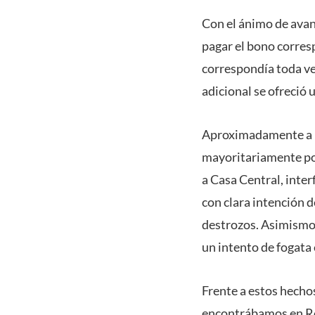
Con el ánimo de avanz
pagar el bono corresp
correspondía toda ve
adicional se ofreció
Aproximadamente a l
mayoritariamente por 
a Casa Central, inter
con clara intención 
destrozos. Asimismo,
un intento de fogata 
Frente a estos hechos
encontrábamos en Rect