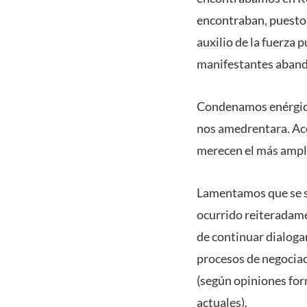
encontraban, puesto q
auxilio de la fuerza 
manifestantes aband
Condenamos enérgicame
nos amedrentara. Acc
merecen el más ampli
Lamentamos que se si
ocurrido reiteradame
de continuar dialogan
procesos de negociac
(según opiniones for
actuales).