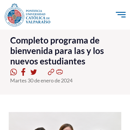
Click acá para ir directamente al contenido
La Universidad
Completo programa de
bienvenida para las y los
Investigación, Creación e Innovación
nuevos estudiantes
PUCV Internacional
Vinculación con el Medio
Martes 30 de enero de 2024
Admisión
Pregrado
Postgrado
Formación Continua