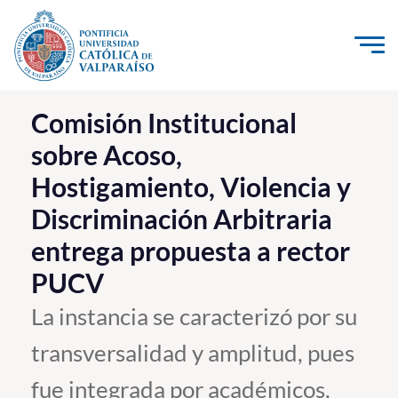
Click acá para ir directamente al contenido
La Universidad
Comisión Institucional
sobre Acoso,
Investigación, Creación e Innovación
Hostigamiento, Violencia y
PUCV Internacional
Discriminación Arbitraria
Vinculación con el Medio
entrega propuesta a rector
Admisión
PUCV
La instancia se caracterizó por su
Pregrado
transversalidad y amplitud, pues
Postgrado
fue integrada por académicos,
Formación Continua