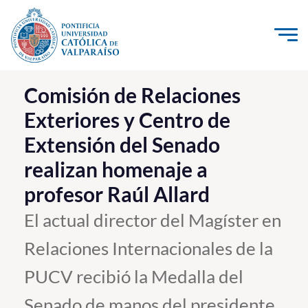
Click acá para ir directamente al contenido
La Universidad
Comisión de Relaciones
Exteriores y Centro de
Investigación, Creación e Innovación
Extensión del Senado
PUCV Internacional
realizan homenaje a
Vinculación con el Medio
profesor Raúl Allard
Admisión
El actual director del Magíster en
Relaciones Internacionales de la
Pregrado
PUCV recibió la Medalla del
Postgrado
Formación Continua
Senado de manos del presidente