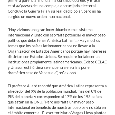
primera potencial mundial ha contribuido a ello y Brasil
está
ad portas
de una compleja encrucijada electoral.
Concluyó la Guerra Fría y su realidad bipolar, pero no ha
surgido un nuevo orden internacional.
“Hoy vivimos una gran incertidumbre en el sistema
internacional y junto con eso falta potenciar el mayor peso
político que debe tener América Latina (…) Hay muchos
temas que los países latinoamericanos no llevan a la
Organización de Estados Americanos porque hay intereses
distintos con Estados Unidos. Se requiere fortalecer las
instituciones propiamente latinoamericanas. Existe CELAC
y Unasur, está última se encuentra en crisis por el
dramático caso de Venezuela”, reflexionó.
El profesor Allard recordó que América Latina representa a
alrededor del 9% de la población mundial, más del 8% del
PIB del planeta y corresponden al 17% de los 193 países
que están en la ONU. “Pero nos falta un mayor peso
internacional en beneficio de nuestros pueblos y no sólo en
el ámbito comercial. El escritor Mario Vargas Llosa plantea